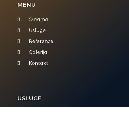
MENU
O nama
Usluge
Reference
Galerija
Kontakt
USLUGE
Izrada industrijskih mašina
Automatizacija