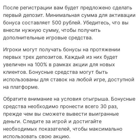
После регистрации вам будет предложено сделать
первый депозит. Минимальная сумма для активации
бонуса составляет 500 рублей. Убедитесь, что вы
внесли нужную сумму, чтобы получить
дополнительные игровые средства.
Игроки могут получать бонусы на протяжении
первых трех депозитов. Каждый из них будет
увеличен на 100% в рамках акции для новых
клиентов. Бонусные средства могут быть
использованы для ставок на любой игре, доступной
на платформе.
Обратите внимание на условия отыгрыша. Бонусные
средства необходимо пронести всего 30 раз,
прежде чем вы сможете вывести выигранные
деньги. Следите за игрой и достигайте
необходимых показателей, чтобы максимально
использовать свою акцию.