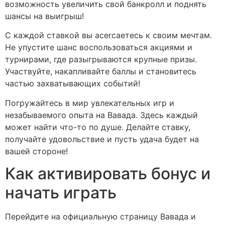
возможность увеличить свой банкролл и поднять
шансы на выигрыш!
С каждой ставкой вы acercаетесь к своим мечтам.
Не упустите шанс воспользоваться акциями и
турнирами, где разыгрываются крупные призы.
Участвуйте, накапливайте баллы и становитесь
частью захватывающих событий!
Погружайтесь в мир увлекательных игр и
незабываемого опыта на Вавада. Здесь каждый
может найти что-то по душе. Делайте ставку,
получайте удовольствие и пусть удача будет на
вашей стороне!
Как активировать бонус и
начать играть
Перейдите на официальную страницу Вавада и