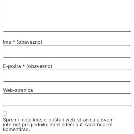
Ime
* (obavezno)
E-pošta
* (obavezno)
Web-stranica
Spremi moje ime, e-poštu i web-stranicu u ovom
internet pregledniku za sljedeći put kada budem
komentirao.