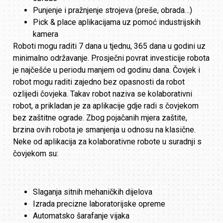
Punjenje i pražnjenje strojeva (preše, obrada…)
Pick & place aplikacijama uz pomoć industrijskih
kamera
Roboti mogu raditi 7 dana u tjednu, 365 dana u godini uz
minimalno održavanje. Prosječni povrat investicije robota
je najčešće u periodu manjem od godinu dana. Čovjek i
robot mogu raditi zajedno bez opasnosti da robot
ozlijedi čovjeka. Takav robot naziva se kolaborativni
robot, a prikladan je za aplikacije gdje radi s čovjekom
bez zaštitne ograde. Zbog pojačanih mjera zaštite,
brzina ovih robota je smanjenja u odnosu na klasične.
Neke od aplikacija za kolaborativne robote u suradnji s
čovjekom su:
Slaganja sitnih mehaničkih dijelova
Izrada precizne laboratorijske opreme
Automatsko šarafanje vijaka