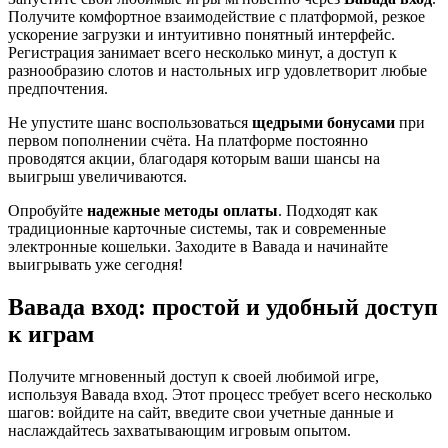
Получите комфортное взаимодействие с платформой, резкое
ускорение загрузки и интуитивно понятный интерфейс.
Регистрация занимает всего несколько минут, а доступ к
разнообразию слотов и настольных игр удовлетворит любые
предпочтения.
Не упустите шанс воспользоваться
щедрыми бонусами
при
первом пополнении счёта. На платформе постоянно
проводятся акции, благодаря которым ваши шансы на
выигрыш увеличиваются.
Опробуйте
надежные методы оплаты
. Подходят как
традиционные карточные системы, так и современные
электронные кошельки. Заходите в Вавада и начинайте
выигрывать уже сегодня!
Вавада вход: простой и удобный доступ
к играм
Получите мгновенный доступ к своей любимой игре,
используя Вавада вход. Этот процесс требует всего несколько
шагов: войдите на сайт, введите свои учетные данные и
наслаждайтесь захватывающим игровым опытом.